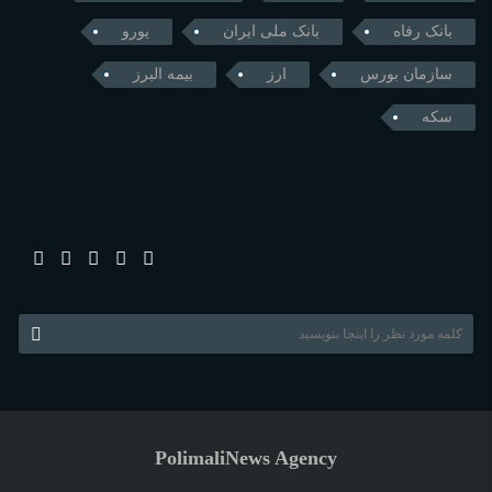
بانک رفاه
بانک ملی ایران
یورو
سازمان بورس
ارز
بیمه البرز
سکه
PolimaliNews Agency