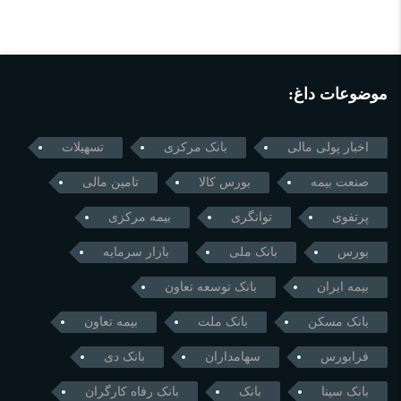
موضوعات داغ:
اخبار پولی مالی
بانک مرکزی
تسهیلات
صنعت بیمه
بورس کالا
تامین مالی
پرتفوی
توانگری
بیمه مرکزی
بورس
بانک ملی
بازار سرمایه
بیمه ایران
بانک توسعه تعاون
بانک مسکن
بانک ملت
بیمه تعاون
فرابورس
سهامداران
بانک دی
بانک سینا
بانک
بانک رفاه کارگران