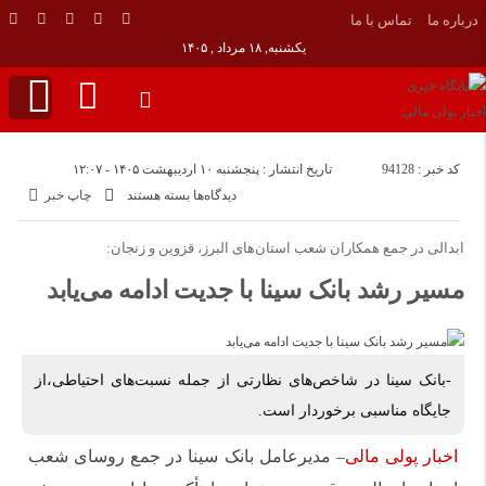
درباره ما
تماس با ما
یکشنبه, ۱۸ مرداد , ۱۴۰۵
کد خبر : 94128
تاریخ انتشار : پنجشنبه ۱۰ اردیبهشت ۱۴۰۵ - ۱۲:۰۷
برای
دیدگاه‌ها
بسته هستند
چاپ خبر
مسیر
رشد
ابدالی در جمع همکاران شعب استان‌های البرز، قزوین و زنجان:
بانک
مسیر رشد بانک سینا با جدیت ادامه می‌یابد
سینا
با
جدیت
ادامه
-بانک سینا در شاخص‌های نظارتی از جمله نسبت‌های احتیاطی،از
می‌یابد
جایگاه مناسبی برخوردار است.
اخبار پولی مالی
– مدیرعامل بانک سینا در جمع روسای شعب