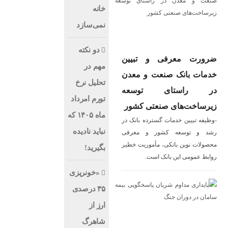
خانه
نمی‌سازد
دو نکته
ن
مهم در
دن
تحلیل نرخ
ه
تورم امرداد
ر
ماه ۱۴۰۵ که
 در
نباید نادیده
فی
طیر
بگیرید!
«خونریزی
۳۵ درصدی
ارز از
شاهرگ