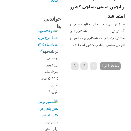
خلجان
ور
خواندنی
ی و
ها
ی
ا و
د
دو نکته مهم
در تحلیل
نرخ تورم
امرداد ماه
۱۴۰۵ که نباید
نادیده
بگیرید!
مسیر توسن
برای نقش