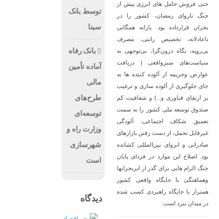
 از
توسط بانک
در
سینا
انی
رف
بانک رفاه
 به
فت
آماده تأمین
 به
مالی
غیب
طرح‌های
 کم
سمت
توسعه‌ای
گی
وزارت راه و
های
شهرسازی
نده
یان
است
نها
ور
شده
دیدگاه