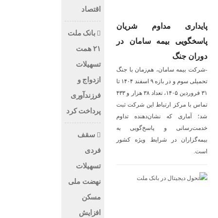
اقتصاد
ن
بانک ملت
در
۲۱ همت
تسهیلات
جنگ
ازدواج و
تحمیلی سوم و در بازه ۹ اسفند ۱۴۰۴ تا
۳۱ فروردین ۱۴۰۵، تعداد ۳۸ هزار و ۴۳۳
فرزندآوری
ثبت
پرداخت کرد
وم
به
سقف
شور
فردی
تسهیلات
نهضت ملی
مسکن
افزایش