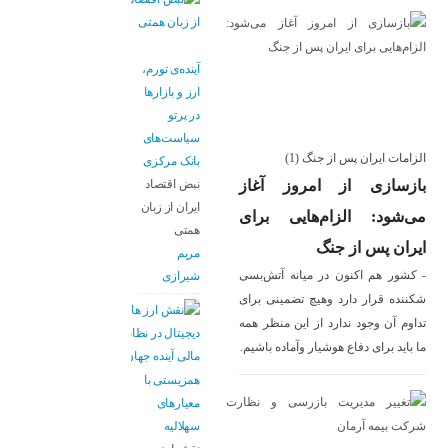
آینده‌ی تورم،
ارز و بازارها
در پرتو
سیاست‌های
بانک مرکزی
از
نبض اقتصاد
ایران از زبان
ای
همتی
مریم
بسی
شیرازی
رای
همه
یم.
همزیستی با
معیارهای
سهلالیه