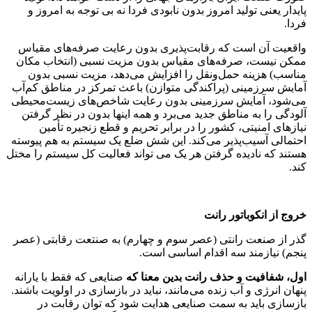
پایدار یعنی تولید امروز بدون نابودی فردا نه بی توجه به امروز و
فردا.
واقعیت آن است که رقابت‌پذیری بدون رعایت صرفه‌های مقیاس
ممکن نیست، صرفه‌های مقیاس بدون مزیت نسبی (انتخاب مکان
مناسب) هزینه حمل‌ونقل را افزایش می‌دهد، مزیت نسبی بدون
آمایش سرزمینی (پراکندگی متوازن) باعث تمرکز در مناطق کم‌آب
می‌شود، آمایش سرزمینی بدون رعایت شاخص‌های زیست‌محیطی
آلودگی را به مناطق جدید می‌برد و همه اینها بدون در نظر گرفتن
نیازهای امنیتی، کشور را در برابر تحریم و قطع زنجیره تأمین
احتمالی آسیب‌پذیر می‌کند. این شش ضلع یک سیستم به هم پیوسته
هستند که نادیده گرفتن هر یک می تواند فعالیت کل سیستم را مختل
‌کند.
خروج از انکوباتور رانت
گذر از صنعت رانتی (عصر سوم و چهارم) به صنتعت رقابتی (عصر
پنجم) نیازمند سه اقدام اساسی است.
اول، شفافیت و حذف رانت بدین معنا که
صنایعی که فقط با یارانه
پنهان انرژی و آب زنده می‌مانند، نباید در بازسازی در اولویت باشند.
بازسازی باید به سمت صنایعی هدایت شود که توان رقابت در