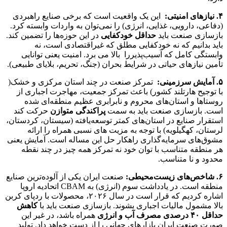
۴
.
نیازهای امنیتی
:
این یک واقعیت است که برخی صنایع راهبردی
(دفاعی، دارویی، غذایی، انرژی) را نمی‌توان به واردات وابسته کرد.
بازسازی صنعت باید
حداقل خودکفایی
در این حوزه‌ها را تضمین کند.
باید بدانیم که نه خودکفایی مطلق که غیراقتصادی است، نه
وابستگی کامل که آسیب‌پذیررا بالا می برد. امنیت یعنی توانایی
تأمین نیازهای حیاتی در شرایط بحران (جنگ، تحریم، بلایای طبیعی).
۵
.
آمایش سرزمینی
:
تمرکز صنعت در چند استان مرکزی و خشک(
با توجیح هارتلند کشور) باعث تمرکز جمعیت، مهاجرت اجباری از
روستاها و استان‌های محروم و نابرابری عظیم منطقه‌ای شده
است. بازسازی صنعت باید به سمت
پراکندگی متوازن
حرکت کند
استقرار صنایع در استان‌های کمتر توسعه‌یافته (سیستان، کردستان،
لرستان، کهگیلویه) با توجه به مزیت های نسبی همراه را ارائه
مشوق‌های سرمایه‌گذاری راهکار حل این مساله است. آمایش یعنی
هر منطقه متناسب با توان خود نه تمرکز همه چیز در چند نقطه
محدود و نا متناسب.
۶
.
شاخص‌های زیست‌محیطی
:
صنعت ایران یکی از آلوده‌ترین صنایع
منطقه است. در یادداشت سوم (انرژی) به CBAM اتحادیه اروپا
اشاره کردیم که قرار است در سال ۲۰۲۶، محصولات با ردپای کربن
بالا مشمول مالیات اجباری بشوند. بازسازی صنعت باید با
کاهش
حداقل ۴۰ درصدی مصرف آب و انرژی
همراه باشد، در غیر این
صورت صنعت ایران بازارهای جهانی را از دست خواهد داد. تولید