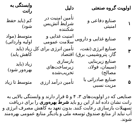
وابستگی به
اولویت
گروه صنعتی
دلیل
رانت
تأمین امنیت در
صنایع دفاعی و
کم (باید حفظ
۱
شرایط آتش‌بس
امنیتی
شود)
شکننده
امنیت غذایی و
متوسط (مواد
۲
صنایع غذایی و دارویی
سلامت عمومی
اولیه وارداتی)
صنایع انرژی (نفت،
تأمین انرژی برای کل
زیاد (باید
۳
گاز، پتروشیمی، برق)
اقتصاد
کاهش یابد)
صنایع زیربنایی
بازسازی
زیاد (باید
۴
(سیمان، فولاد،
زیرساخت‌های
بهره‌ور شود)
مصالح)
تخریب‌شده
صنایع صادراتی با
۵
تأمین درآمد ارزی
متوسط تا زیاد
مزیت نسبی
صنایعی که در اولویت‌های ۳، ۴ و ۵ قرار دارند و وابستگی بالایی به
رانت نشان داده اند از این رو باید
شرط بهره‌وری
را برای دریافت
تسهیلات بازسازی رعایت کنند. بدون تعهد به کاهش مصرف انرژی و
آب نباید از منابع صندوق توسعه ملی و یادیگر منابع عمومی بهره‌مند
شوند.