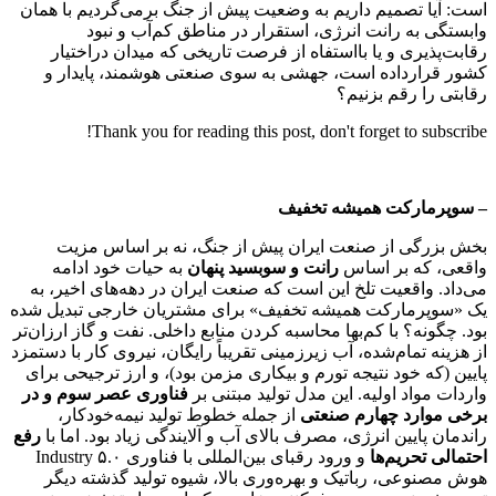
است: آیا تصمیم داریم به وضعیت پیش از جنگ برمی‌گردیم با همان
وابستگی به رانت انرژی، استقرار در مناطق کم‌آب و نبود
رقابت‌پذیری و یا بااستفاه از فرصت تاریخی که میدان دراختیار
کشور قرارداده است، جهشی به سوی صنعتی هوشمند، پایدار و
رقابتی را رقم بزنیم؟
Thank you for reading this post, don't forget to subscribe!
– سوپرمارکت همیشه تخفیف
بخش بزرگی از صنعت ایران پیش از جنگ، نه بر اساس مزیت
واقعی، که بر اساس
رانت و سوبسید پنهان
به حیات خود ادامه
می‌داد. واقعیت تلخ این است که صنعت ایران در دهه‌های اخیر، به
یک «سوپرمارکت همیشه تخفیف» برای مشتریان خارجی تبدیل شده
بود. چگونه؟ با کم‌بها محاسبه کردن منابع داخلی. نفت و گاز ارزان‌تر
از هزینه تمام‌شده، آب زیرزمینی تقریباً رایگان، نیروی کار با دستمزد
پایین (که خود نتیجه تورم و بیکاری مزمن بود)، و ارز ترجیحی برای
واردات مواد اولیه. این مدل تولید مبتنی بر
فناوری عصر سوم و در
برخی موارد چهارم صنعتی
از جمله خطوط تولید نیمه‌خودکار،
راندمان پایین انرژی، مصرف بالای آب و آلایندگی زیاد بود. اما با
رفع
احتمالی تحریم‌ها
و ورود رقبای بین‌المللی با فناوری Industry ۵.۰
هوش مصنوعی، رباتیک و بهره‌وری بالا، شیوه تولید گذشته دیگر