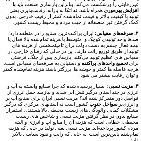
غیررقابتی را ورشکست می‌کند. بنابراین بازسازی صنعت باید
با
افزایش بهره‌وری
همراه باشد، نه اتکا به یارانه. رقابت‌پذیری یعنی
تولید با کیفیت بالاتر و قیمت تمام‌شده کمتر از رقیب خارجی، بدون
کمک گرفتن غیر منصفانه از جیب مردم و محیط زیست کشور.
۲
.
صرفه‌های مقیاس
:
ایران پراکنده‌ترین صنایع را در منطقه دارد!
صدها واحد تولیدی کوچک و متوسط با هزینه تمام‌شده بالا فعال یا
نیمه فعال چشم به دست دولت برای تامینمبخشی از هزینه های
تولید از طریق توزیع رانت دارند، این در حالی که رقبای خارجی در
مقیاس های عظیم تولید می‌کنند. بازسازی پس از جنگ، فرصتی
برای
تجمیع واحدهای پراکنده
و دستیابی به صرفه‌های مقیاس است.
هرچه فاصله ها کمتر و خوشه ها بزرگتر باشند هزینه تمام‌شده کمتر
و توان رقابت بیشتر می شود.
۳
.
مزیت نسبی
:
بسیار پرسیده شده که چرا صنایع وابسته به آب و
انرژی در چند استان درگیر تنش ابی شدید و نیازمند حمل انرژی از
فواصل دور متمرکز شده اند؟ مزیت نسبی ایران برای صنایع آب بر
و انرژی‌بر
سواحل جنوب
کشور است نه استانهای مرکزی که درگیر
مشکلات کمابی والودگی های زیست محیطی بالا هستند. . استقرار
صنایع بدون در نظر گرفتن مزیت نسبی و شاخص های زیست
محیطی، خطایی است که هزینه آن را منابع آب و انرژی و البته
مردم کشور پرداخته‌اند. مزیت نسبی یعنی تولید در جایی که هزینه
تمام‌شده پایین‌ترین است نه جایی که رانت و نفوذ سیاسی بالاتر
دارد.