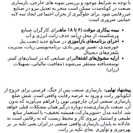
با توجه به شرایط موجود و بررسی نمونه های خارجی، بازسازی
صنعت در کوتاه‌مدت ممکن است منجر به تعدیل نیرو در صنایع
غیررقابتی شود. برای جلوگیری از بحران اجتماعی ایجاد سه لایه
حمایتی ضروری است:
بیمه بیکاری موقت (۶ تا ۱۸ ماه
برای کارگران صنایع
ورشکسته، از محل درآمد حذف رانت انرژی و آب
اجرای برنامه‌های بازآموزی
در صنایع جدید (نصب پنل
خورشیدی، تعمیر توربین بادی، برنامه‌نویسی ربات، مدیریت
پلتفرم‌های دیجیتال
ارایه مشوق‌های اشتغال
برای صنایعی که در استان‌های کمتر
توسعه‌یافته مستقر می‌شوند (معافیت مالیاتی، تسهیلات
ارزان)
پیشنهاد نهایی
:
بازسازی صنعت پس از جنگ، فرصتی برای خروج از
انکوباتور رانت و ورود به عرصه رقابت واقعی است. شش ضلع
بازسازی صنعتی ایران چارچوبی نوین را فراهم می‌آورند که بدون
آن، صنعت بازسازی‌شده دوباره درگیر همان مشکلات قبلی خواهد
شد. ادامه مدل «سوپرمارکت همیشه تخفیف» با استعمار منابع
طبیعی و استثمار نیروی کار و محیط زیست که نه رقابتی است نه
عادلانه نه پایدار
،
بازسازی واقعی صنعتی در ایران یعنی تکیه بر بر
بهره‌وری و نوآوری بجای تکیه بر رانت.