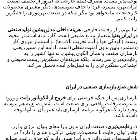
توجیه‌پذیر نیست. مصرف‌کننده خارجی که امروز از تخفیف صنعت
ایران بهره می‌برد، فردا با حذف سوبسیدها، دیگر مشتری محصولات
کارخانجات ما نخواهد بود مگر اینکه در صنعت بهره‌وری را جایگزین
رانت کنیم
.
اما مهم‌تر از رقابت خارجی،
هزینه داخلی مدل پیشین تولیدصنعتی
در ایران یعنی
استعمار منابع طبیعی (نفت، گاز، آب)، استثمار محیط
زیست (آلودگی هوا و آب، تخریب تالاب‌ها)، و استثمار نیروی کار
(دستمزد پایین بدون امنیت شغلی) است. ادامه این مسیر، یعنی
بازسازی صنعت با همان الگوی پیشین، نه تنها کشور را به
رقابت‌پذیری نمی‌رساند، بلکه هزینه‌های سنگین‌تر زیست‌محیطی و
اجتماعی سنگین تری را به نسل‌های آینده تحمیل می‌کند.
شش ضلع بازسازی صنعتی در ایران
بازسازی پس از جنگ، فرصتی برای
خروج از انکوباتور رانت
و ورود
به عرصه رقابت واقعی برای صنعت است. شش ضلع به هم پیوسته
وجود دارد که هرگونه برنامه بازسازی باید همزمان به آنها توجه
داشته باشد:
۱
.
رقابت‌پذیری
:
صنعت ایران بدون یارانه‌های پنهان انرژی و ارز،
چقدر توان رقابت با محصولات چینی، ترکی و هندی را دارد؟ در
یادداشت‌های قبلی (انرژی و آب) نشان دادیم که حذف رانت، صنایع