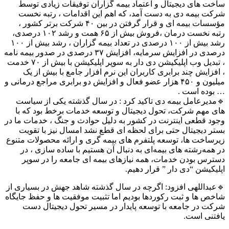
ساخت های دیجیتال و اعتماد بیمه گزاران توفیقات زیادی توسط
شرکت بیمه دی به دست آمد، که اهم این اقدامات ، رتبه نخست
مؤسسات بیمه ای و قرار گرفتن در بین ۴۰ شرکت برتر کشور ،
رتبه نخست درمان ،فروش بیش از ۶۵ همت و رشد ۱۰۲ درصدی،
رشد بیش از ۱۰۰ درصدی در تعداد بیمه گزاران ، رشد بیش از ۱۰۰
درصدی در افزایش سرمایه، افزایش ۳۷ درصدی در صدور بیمه نامه
، تبدیل وب اپلیکیشن دی دار به سوپر اپلیکیشن با بیش از ۷۰ خدمت
، افزایش چند برابری کاربران این نرم افزار جامع با بیش از یک
میلیون و ۴۵۰ هزار عضو فعال و افزایش دو برابری مراجع درمانی و
… بوده است .
🔹مدیرعامل بیمه دی تاکید کرد : در سال گذشته یکی از سیاست
های مهم شرکت، تحول دیجیتال و توسعه خدمات برخط بود که با
وجود قطعی اینترنت در کشور به دلیل حوادث و جنگ ، خدمات ما در
بستر دیجیتال حتی برای لحظه ای قطع نشد امسال نیز با تقویت
زیرساخت ها، توسعه پلتفرم های بیمه گری و ارائه محصولات متنوع
در همه‌رشته های بیمه‌ای به دنبال آن هستیم با ساده سازی ، در
دسترس بودن خدمات، همه نیازهای بیمه ای جامعه را در سوپر
اپلیکیشن “دی دار ” قرار دهیم.
🔹عبداللهی افزود: اگرچه در سال گذشته شاهد جهش در بسیاری از
شاخص ها و ثبت رکوردها بودیم اما تثبیت موفقیت ها و حفظ جایگاه
شرکت در جامعه با توسعه پایدار در مسیر تحول دیجیتال دست
یافتنی است.