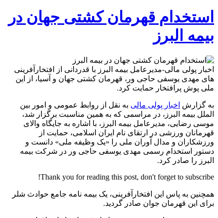
استخدام
قهرمان
استخدام قهرمان کشتی جهان در
کشتی
جهان
بیمه البرز
در
بیمه
البرز
اخبار پولی مالی-مدیرعامل بیمه البرز با قدردانی از افتخارآفرینی
های مهدی یوسفی حاجی ور، قهرمان کشتی جهان و آسیا، از این
ملی پوش پرافتخار حمایت کرد.
به گزارش
اخبار پولی مالی
به نقل از روابط عمومی و امور بین
الملل بیمه البرز، در مراسمی که به همین مناسبت برگزار شد،
موسی رضایی، مدیرعامل بیمه البرز، با اشاره به جایگاه والای
قهرمانان ورزشی در ارتقای نام ایران اسلامی، حمایت از
ورزشکاران و مدال آوران ملی را «یک وظیفه ملی» دانست و
دستور استخدام رسمی مهدی یوسفی حاجی ور در شرکت بیمه
البرز را صادر کرد.
Thank you for reading this post, don't forget to subscribe!
همچنین به پاس این افتخارآفرینی، یک بیمه نامه جامع حوادث شلر
برای این قهرمان جوان صادر گردید.