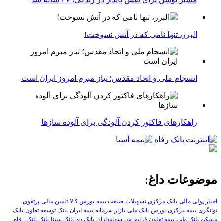
البرز، تنها نامی که در آتش نسوخت!
انسجام ملی و اتحاد مقدس؛ نیاز مبرم امروز ایران است
راهکارهای فاکتور کردن آلودگی برای آلوده سازها
موضوعات داغ:
اخبار پولی مالی
بانک مرکزی
تسهیلات
صنعت بیمه
بورس کالا
تامین مالی
پرتفوی
توانگری
بیمه مرکزی
بورس
بانک ملی
بازار سرمایه
بیمه ایران
بانک توسعه تعاون
بانک
مسکن
بانک ملت
بیمه تعاون
فرابورس
سهامداران
بانک دی
بانک سینا
بانک
بانک رفاه