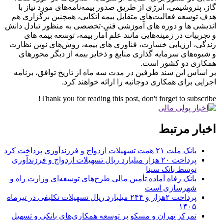
گاز، پتروشیمی، انرژی از طریق صدور بیمه‌نامه‌های مورد نیاز با
هدف توسعه فعالیت‌های متقابل بیمه اتکایی، همچنین برگزاری هم
اندیشی ها و دوره های آموزشی فنی-تخصصی به منظور تبادل دانش
و تجربیات در زمینه‌هایی مانند علم آمار بیمه، توسعه بیمه های
زندگی، ارزیابی خسارت، فناوری های بیمه، روش‌های نوین نظارت
و شیوه‌های سرمایه گذاری منابع و ذخایر بیمه از دیگر محورهای
همکاری دو کشور است.
بر اساس این سند طرفین در مدت سه ماه از تاریخ توافق، برنامه
اجرایی برای همکاری دوجانبه را ارائه خواهند کرد.
Thank you for reading this post, don't forget to subscribe!
اخبار مرتبط
بانک ملت ۲۱ همت تسهیلات ازدواج و فرزندآوری پرداخت کرد
پرداخت ۲۰ هزار میلیارد ریال تسهیلات ازدواج و فرزند‌آوری
توسط بانک سینا
بانک رفاه آماده تأمین مالی طرح‌های توسعه‌ای وزارت راه و
شهرسازی است
پرداخت ۲هزار و ۲۴۴ میلیارد ریال تسهیلات تکلیفی در تیرماه
۱۴۰۵
تمرکز تهران و مسکو بر توسعه همکاری‌های بانکی و تسهیل