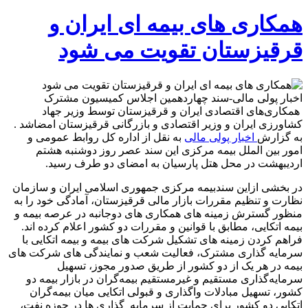
همکاری
های
همکاری های بیمه ای ایران و
بیمه
ای
قرقیزستان تقویت می شود
ایران
و
قرقیزستان
تقویت
اخبار پولی مالی-سند چهاردهمین اجلاس کمیسیون مشترک
می
همکاری‌های اقتصادی ایران و قرقیزستان توسط وزیر جهاد
شود
کشاورزی ایران و وزیر اقتصادی و بازرگانی قرقیزستان امضاشد .
به گزارش
اخبار پولی مالی
به نقل از اداره کل روابط عمومی و
امور بین الملل بیمه مرکزی این سند عصر روز دوشنبه هشتم
اردیبهشت در محل هتل پارسیان به امضای دو طرف رسید.
در بخشی ازاین سندبیمه مرکزی جمهوری اسلامی ایران و سازمان
نظارت و تنظیم مقررات بازار مالی قرقیزستان، آمادگی خود را به
منظور گسترش زمینه های همکاری های دوجانبه در عرصه بیمه و
بیمه اتکایی، مطابق با قوانین و مقررات دو کشور اعلام کرده اند.
فراهم کردن زمینه های تشکیل شرکت های بیمه و بیمه اتکایی با
سرمایه گذاری مشترک، فعالیت شعب و نمایندگی های شرکت های
بیمه در هر یک از دو کشور از طریق صدور مجوز، تسهیل
سرمایه‌گذاری مستقیم و غیرمستقیم بیمه‌گران در بازار بیمه دو
کشور، تسهیل مبادلات واگذاری و قبولی اتکایی میان بیمه‌گران
اتکایی دو کشور برای حمایت از سرمایه گذاری ها در حوزه نفت،