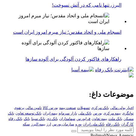
البرز، تنها نامی که در آتش نسوخت!
انسجام ملی و اتحاد مقدس؛ نیاز مبرم امروز ایران است
راهکارهای فاکتور کردن آلودگی برای آلوده سازها
موضوعات داغ:
اخبار پولی مالی
بانک مرکزی
تسهیلات
صنعت بیمه
بورس کالا
تامین مالی
پرتفوی
توانگری
بیمه مرکزی
بورس
بانک ملی
بازار سرمایه
بیمه ایران
بانک توسعه تعاون
بانک
مسکن
بانک ملت
بیمه تعاون
فرابورس
سهامداران
بانک دی
بانک سینا
بانک
بانک رفاه
کارگران
بانک رفاه
بانک ملی ایران
یورو
سازمان بورس
ارز
بیمه البرز
سکه
PolimaliNews Agency