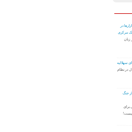
ازارها در
نک مرکزی
 زبان
ی سهلالیه
ل در نظام
از جنگ
 برای
نیست!