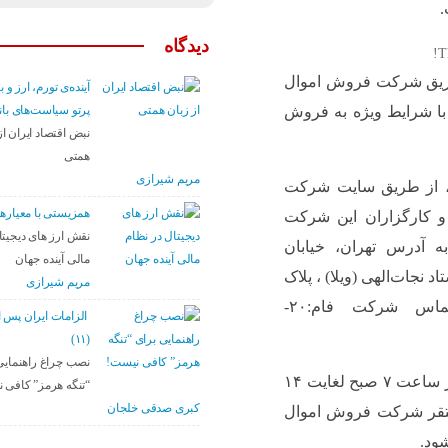
.
دیدگاه
T
 طریق شرکت فروش اموال
آینده‌ی تورم، ارز و ب
پرتو سیاست‌های با
 با شرایط ویژه به فروش
نبض اقتصاد ایران از
همتی
مریم شیرازی
، از طریق سایت شرکت
همزیستی با معیارها
 کارگزاران این شرکت
نقش ارز های دیجیتا
 آدرس تهران، خیابان
مالی آینده جهان
د نجات‌الهی (ویلا) ، پلاک
مریم شیرازی
۲۴۲، طبقه ۴ امکان‌پذیر است(شماره تماس شرکت فام:۲۰-
الزامات ایران پس 
(۱۱)
نصب چراغ راهنمایی
پاکت‌ها در استان‌ها همه‌روزه به جز ایام تعطیل از ساعت ۷ صبح لغایت ۱۴
“تنگه هرمز” کافی 
کبری صدقی خلجان
توسط نماینده مستقر شرکت فروش اموال
شود.