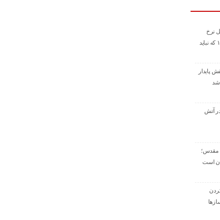
ل نرخ
تورم امرداد ماه ۱۴۰۵ که نباید
ش پایدار
در آتش
د مقدس؛
ران است
کردن
ازها