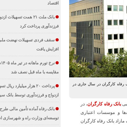
اقتصاد
حال
برگزاری
بانک ملت ۲۱ همت تسهیلات ازد
است
فرزندآوری پرداخت کرد
سقف فردی تسهیلات نهضت مل
افزایش یافت
نرخ تور
مقایسه با ماه قبل نصف شد
ک رفاه کارگران در سال جاری در
پرداخت ۲۰ هزار میلیارد ریال 
ازدواج و فرزند‌آوری توسط بانک سین
می
بانک رفاه کارگران
، در
بانک رفاه آماده تأمین مالی طرح‌
ک‌ها و موسسات اعتباری
توسعه‌ای وزارت راه و شهرسازی 
 مازاد بانک رفاه کارگران