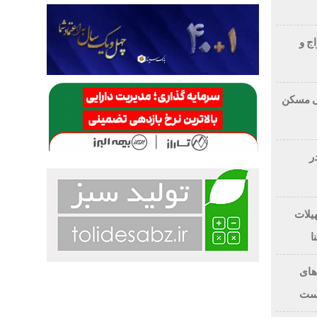
واج و
ی مسکن
م ماهانه در تیر ماه ۱۴۰۵در
تسهیلات
ا
های
است