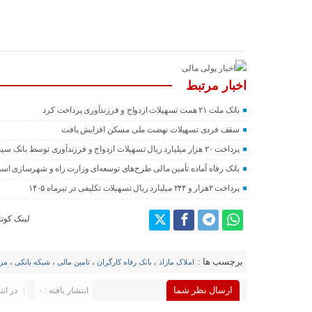
اخبار مرتبط
بانک ملت ۲۱ همت تسهیلات ازدواج و فرزندآوری پرداخت کرد
سقف فردی تسهیلات نهضت ملی مسکن افزایش یافت
پرداخت ۲۰ هزار میلیارد ریال تسهیلات ازدواج و فرزند‌آوری توسط بانک سینا
بانک رفاه آماده تأمین مالی طرح‌های توسعه‌ای وزارت راه و شهرسازی اس
پرداخت ۲هزار و ۲۴۴ میلیارد ریال تسهیلات تکلیفی در تیرماه ۱۴۰۵
لینک کوتا
برچسب ها :
املاک مازاد
،
بانک رفاه کارگران
،
تامین مالی
،
شبکه بانکی
،
مزا
ارسال نظر شما
انتشار یافته : ۰
در انت