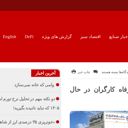
خبار صنایع
اقتصاد سبز
گزارش های ویژه
DeFi
English
برای
دگاه‌ها
بسته هستند
چاپ خبر
آخرین اخبار
مزایده
وامی که خانه نمی‌سازد
سراسری
فاه کارگران در حال
املاک
دو نکته مهم در تحلیل نرخ تورم ام
مازاد
بانک
۱۴۰۵ که نباید نادیده بگیرید!
رفاه
کارگران
«خونریزی ۳۵ درصدی ارز از ش
در