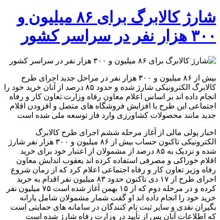
شارژ
کالابرگ
شارژ کالابرگ برای ۸۶ میلیون و
برای
۸۶
۳۰۰ هزار نفر در سراسر کشور
میلیون
و
۳۰۰
هزار
نفر
بیش از ۸۶ میلیون و ۳۰۰ هزار نفر در مراحل جدید اجرای طرح
در
کالابرگ الکترونیکی شارژ شده و حدود ۸۵ درصد از آنان خرید خود را
سراسر
انجام داده اند بر اساس اعلام معاون رفاه وزارت تعاون کار و رفاه
کشور
اجتماعی این طرح با افزایش فروشگاه های متصل و افزودن اقلام
جدید مانند محصولات کشاورزی وارد فاز توسعه ملی شده است
اخبار پولی مالی از آغاز مرحله ششم اجرای طرح کالابرگ
الکترونیکی تاکنون حساب بیش از ۸۶ میلیون و ۳۰۰ هزار نفر شارژ
شده و نزدیک به ۸۵ درصد از مشمولان از اعتبار خود برای خرید
اقلام خوراکی و مصرفی استفاده کرده اند یعقوب اندایش معاون
رفاه وزیر تعاون کار و رفاه اجتماعی اعلام کرد که از زمان شروع
اجرای طرح از ۱۷ دی تاکنون حدود ۸۳ میلیون نفر اقدام به خرید
کرده و در مرحله دوم که از ۱۵ بهمن آغاز شده است ۷۵ میلیون نفر
خرید خود را انجام داده اند او گفت شمار مشمولان شامل یارانه
بگیران نقدی و سایر ثبت نام کنندگان در سامانه های حمایتی است
که اطلاعات آنان پس از تأیید در وزارت رفاه شارژ شده است