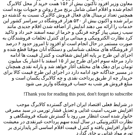
معاون وزیر افزود تاکنون بیش از ۱۵۶ همت خرید از محل کالابرگ
انجام شده و اقلام اصلی شامل برنج مرغ روغن و حبوبات بوده است
همچنین تعداد ترمینال های فعال فروش کالابرگ نسبت به گذشته دو
برابر شده و اکنون بیش از ۵۳۰ هزار فروشگاه در سراسر کشور این
خدمات را ارائه می دهند اندایش از اضافه شدن اقلام جدیدی مانند
سیب زمینی پیاز گوجه فرنگی و خرما از نیمه اسفند خبر داد و تاکید
کرد نظارت الکترونیکی و میدانی برای کنترل تخلفات فروشندگان به
صورت مستمر در حال انجام است او افزود تا امروز حدود ۶ درصد
از فروشگاه های متخلف شناسایی و دستگاه آنان موقتا قطع شده و
اجرای این طرح بر پایه افزایش شفافیت و کنترل قیمت ها ادامه
دارد مرحله سوم اجرای طرح نیز از ۱۵ اسفند با اعتبار یک میلیون
تومان برای دهک های مختلف آغاز خواهد شد و یارانه نقدی همچنان
در مسیر جداگانه خود ادامه دارد در اجرای این طرح قیمت کالا برای
خریدار چه از طریق پرداخت نقدی و چه کالابرگ یکسان است و
مبلغ فروش هر شب به حساب فروشگاه واریز می شود
Thank you for reading this post, don't forget to subscribe!
در شرایط فعلی اقتصاد ایران اجرای گسترده کالابرگ موجب
افزایش ضریب امنیت غذایی و تعدیل فشار تورمی در سبد مصرفی
خانوار شده است انتظار می رود با گسترش شبکه فروشگاهی و
نظارت الکترونیکی در سال آینده سهم پرداخت غیرنقدی در معیشت
خانوار افزایش یافته و کنترل قیمت اقلام اساسی اثر پایدار‌تری بر
تورم مواد غذایی برجای گذارد