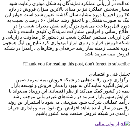
عدالت در ارزیابی عملکرد نمایندگان به شکل موثری رعایت شود
معیار سنجش عملکرد نیز بر مبنای بالاترین میزان فروش در بازه
۴۵ روز اخیر یا دوره مشابه سال گذشته تعیین شده است جوایز این
لیگ به صورت هفتگی و با تحقق رشد حداقل ۶۰ درصدی نسبت به
دوره قبل پرداخت می‌شود بزرگ‌زاده نقش مدیران شعب را در
اطلاع رسانی و افزایش مشارکت نمایندگان کلیدی دانست و تاکید
کرد ارزیابی مستمر عملکرد شعب در دستور کار معاونت بازاریابی و
شبکه فروش قرار دارد وی ابراز امیدواری کرد نتایج این لیگ همچون
دوره نخست زمینه ساز رشد حرفه‌ای و رفتارهای درآمدزا در شبکه
فروش بیمه سرمد باشد
Thank you for reading this post, don't forget to subscribe!
تحلیل فنی و اقتصادی
برگزاری چنین رقابت‌هایی در شبکه فروش بیمه سرمد ضمن
افزایش انگیزه نمایندگان به بهبود راندمان فروش و توسعه بازار
بیمه در کشور کمک می‌کند از نظر اقتصادی این رویداد می‌تواند با
افزایش سهم بازار سرمد در رشته‌های غیردرمانی موجب رشد
درآمد عملیاتی شرکت شود پیش‌بینی می‌شود با استمرار این روند
رقابتی در سال آینده شاهد افزایش نرخ نفوذ بیمه و پایداری جریان
درآمدی در شبکه فروش صنعت بیمه کشور باشیم