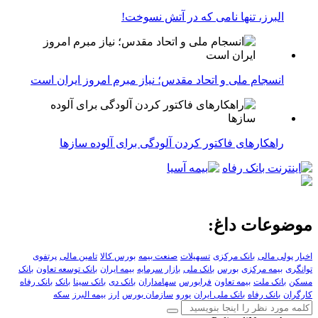
البرز، تنها نامی که در آتش نسوخت!
انسجام ملی و اتحاد مقدس؛ نیاز مبرم امروز ایران است
راهکارهای فاکتور کردن آلودگی برای آلوده سازها
موضوعات داغ:
اخبار پولی مالی
بانک مرکزی
تسهیلات
صنعت بیمه
بورس کالا
تامین مالی
پرتفوی
توانگری
بیمه مرکزی
بورس
بانک ملی
بازار سرمایه
بیمه ایران
بانک توسعه تعاون
بانک
مسکن
بانک ملت
بیمه تعاون
فرابورس
سهامداران
بانک دی
بانک سینا
بانک
بانک رفاه
کارگران
بانک رفاه
بانک ملی ایران
یورو
سازمان بورس
ارز
بیمه البرز
سکه