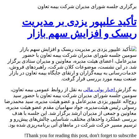
تأکید
برگزاری جلسه شورای مدیران شرکت بیمه تعاون
علیپور
یزدی
بر
تأکید علیپور یزدی بر مدیریت
مدیریت
ریسک
ریسک و افزایش سهم بازار
و
افزایش
سهم
بازار
سومین جلسه شورای مدیران شرکت بیمه تعاون با حضور
مدیرعامل، اعضای هیئت مدیره، معاونین و مدیران ستادی برگزار
شد. در این نشست، موضوعات کلان شرکت، راهبردهای فروش،
خدمات‌رسانی به بیمه‌گزاران و ارتقای جایگاه بیمه تعاون در بازار
صنعت بیمه مورد بررسی قرار گرفت.
به گزارش
اخبار پولی مالی
به نقل از روابط عمومی بیمه تعاون،
سومین جلسه شورای مدیران شرکت بیمه تعاون با حضور سید
روح‌اله علیپور یزدی مدیرعامل و عضو هیئت مدیره، سید محمدرضا
رسولی رئیس هیئت‌مدیره، جواد سهامیان مقدم عضو هیئت مدیره،
معاونین و جمعی از مدیران ارشد برگزار شد. این جلسه با هدف
بررسی عملکرد واحدهای مختلف، شناسایی چالش‌های پیش‌رو و
ترسیم مسیر حرکت شرکت در ماه‌های آتی برنامه‌ریزی شده بود.
Thank you for reading this post, don't forget to subscribe!