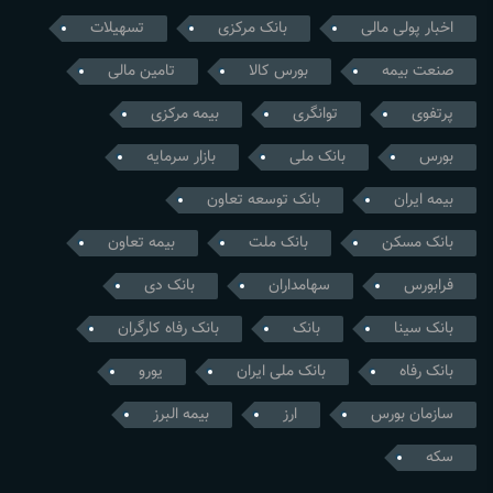
اخبار پولی مالی
بانک مرکزی
تسهیلات
صنعت بیمه
بورس کالا
تامین مالی
پرتفوی
توانگری
بیمه مرکزی
بورس
بانک ملی
بازار سرمایه
بیمه ایران
بانک توسعه تعاون
بانک مسکن
بانک ملت
بیمه تعاون
فرابورس
سهامداران
بانک دی
بانک سینا
بانک
بانک رفاه کارگران
بانک رفاه
بانک ملی ایران
یورو
سازمان بورس
ارز
بیمه البرز
سکه