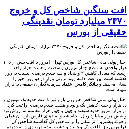
افت
سنگین
افت سنگین شاخص کل و خروج
شاخص
کل
۲۴۷۰ میلیارد تومان نقدینگی
و
خروج
حقیقی از بورس
۲۴۷۰
میلیارد
تومان
نقدینگی
حقیقی
از
اخبار پولی مالی شاخص کل بورس تهران امروز با افت بیش از ۱۰۵
بورس
هزار واحدی به سطح چهار میلیون و شصت و هشت هزار واحد
رسید که معادل کاهش ۲ و پنجاه و سه صدم درصدی نسبت به روز
گذشته است این افت ادامه روند نزولی بازار در دو روز اخیر را
نشان می‌دهد و بیانگر کاهش اعتماد سرمایه‌گذاران حقیقی به بازار
سهام است
اخبار پولی مالی شاخص هم وزن بازار نیز با افت حدود یک میلیون و
ده هزار واحدی کاهش یک و نود و هشت صدم درصدی را ثبت کرد
در بازار امروز حدود سیصد و چهل و چهار هزار معامله به ارزش نود
و شش هزار میلیارد ریال انجام شد و نمادهای فارس پارسان فملی
و فولاد بیشترین اثر منفی را بر شاخص کل گذاشتند شاخص کل
فرابورس نیز با افت یک و هفتاد و هشت صدم درصدی در محدوده